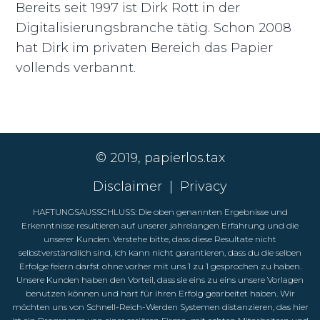
Bereits seit 1997 ist Dirk Rott in der
Digitalisierungsbranche tätig. Schon 2008
hat Dirk im privaten Bereich das Papier
vollends verbannt.
© 2019, papierlos.tax
Disclaimer | Privacy
HAFTUNGSAUSSCHLUSS: Die oben genannten Ergebnisse und
Erkenntnisse resultieren auf unserer jahrelangen Erfahrung und die
unserer Kunden. Verstehe bitte, dass diese Resultate nicht
selbstverständlich sind, ich kann nicht garantieren, dass du die selben
Erfolge feiern darfst ohne vorher mit uns 1 zu 1 gesprochen zu haben.
Unsere Kunden haben den Vorteil, dass sie eins zu eins unsere Vorlagen
benutzen können und hart für ihren Erfolg gearbeitet haben. Wir
möchten uns von Schnell-Reich-Werden Systemen distanzieren, das hier