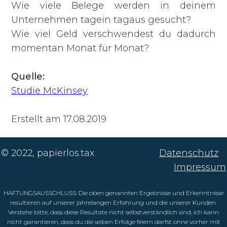
Wie viele Belege werden in deinem
Unternehmen tagein tagaus gesucht?
Wie viel Geld verschwendest du dadurch
momentan Monat für Monat?
Quelle:
Studie McKinsey
Erstellt am 17.08.2019
© 2022, papierlos.tax
Datenschutz
|
Impressum
HAFTUNGSAUSSCHLUSS: Die oben genannten Ergebnisse und Erkenntnisse
resultieren auf unserer jahrelangen Erfahrung und die unserer Kunden.
Verstehe bitte, dass diese Resultate nicht selbstverständlich sind, ich kann
nicht garantieren, dass du die selben Erfolge feiern darfst ohne vorher mit