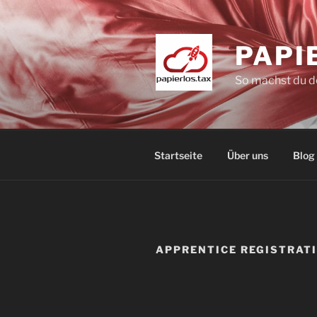
Zum
Inhalt
springen
PAPI
So machst du de
Startseite
Über uns
Blog
APPRENTICE REGISTRAT